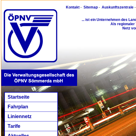
Kontakt
-
Sitemap
-
Auskunftszentrale
... ist ein Unternehmen des La
Als regionaler
Netz vo
Startseite
Fahrplan
Liniennetz
Tarife
Aktuelles