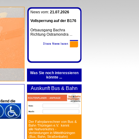
News vom:
21.07.2026
Vollsperrung auf der B176
Ortsausgang Bachra
Richtung Ostramondra ...
Was Sie noch interessieren
könnte ...
Auskunft Bus & Bahn
eßend die
Der Fahrplanrechner von Bus &
Bahn Thüringen e.V. kennt
alle Nahverkehrs -
Verbindungen in Mittelthüringen
(Bus, Bahn, Straßenbahn)