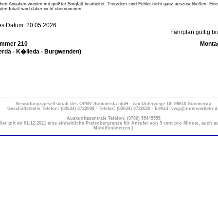
lichen Angaben wurden mit größter Sorgfalt bearbeitet. Trotzdem sind Fehler nicht ganz auszuschließen. Eine
den Inhalt wird daher nicht übernommen.
s Datum: 20.05.2026
Fahrplan gültig b
ummer 210
Montag
da - K�lleda - Burgwenden)
Verwaltungsgesellschaft des ÖPNV Sömmerda mbH - Am Unterwege 19, 99610 Sömmerda
Geschäftsstelle Telefon: (03634) 3722000 - Telefax: (03634) 3722020 - E-Mail: vwg@linienverkehr.d
Auskunftszentrale Telefon: (0700) 55445555
Hier gilt ab 01.12.2021 eine einheitliche Preisobergrenze für Anrufer von 9 cent pro Minute, auch a
Mobilfunknetzen.)