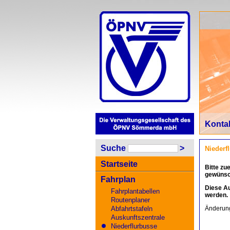
Konta
Suche
>
Niederf
Startseite
Bitte zu
gewünsch
Fahrplan
Diese Au
Fahrplantabellen
werden.
Routenplaner
Abfahrtstafeln
Änderung
Auskunftszentrale
Niederflurbusse