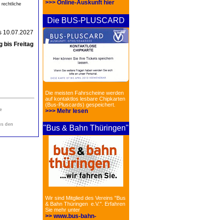
>>> Online-Auskunft hier
 rechtliche
Die BUS-PLUSCARD
is 10.07.2027
 bis Freitag
Die meisten Fahrscheine werden
auf kontaktlos lesbare Chipkarten
(Bus-Pluscards) gespeichert.
e
>>> Mehr lesen
us den
"Bus & Bahn Thüringen"
Wir sind Mitglied des Vereins "Bus
& Bahn Thüringen e.V.". Erfahren
Sie mehr unter
>> www.bus-bahn-