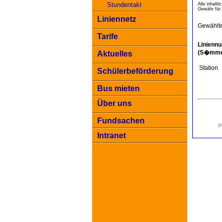
Stundentakt
Alle inhalt
Gewähr für 
Liniennetz
Gewählte
Tarife
Linienn
(S�mmer
Aktuelles
Station
Schülerbeförderung
Bus mieten
Über uns
Fundsachen
(
Intranet